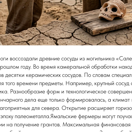
оги воссоздали древние сосуды из могильника «Сале
прошлом году. Во время камеральной обработки нахо
ов десятки керамических сосудов. По словам специал
ля того времени предметы. Например, крупный сосуд
ика. Разнообразие форм и технологическое совершен
гончарного дела еще только формировалась, а климат 
лагоприятных для севера. Открытие расширяет гориз
 эпоху палеометалла.Ямальские фермеры могут поуча
ии на получение грантов. Максимальная финансовая 