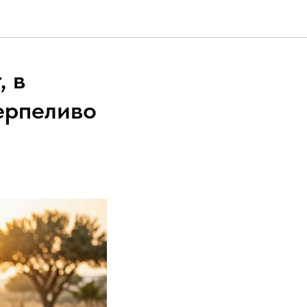
, в
ерпеливо