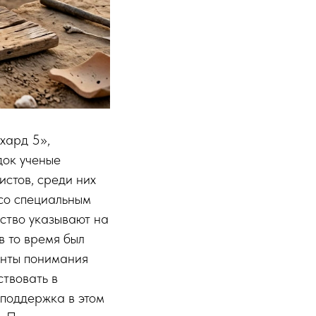
хард 5»,
док ученые
истов, среди них
 со специальным
ство указывают на
в то время был
онты понимания
ствовать в
поддержка в этом