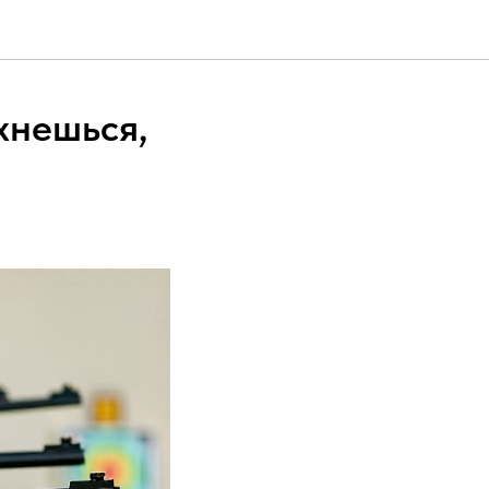
хнешься,