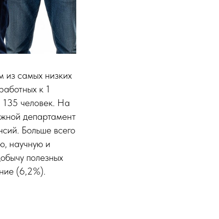
м из самых низких
работных к 1
 135 человек. На
ужной департамент
нсий. Больше всего
ю, научную и
добычу полезных
ние (6,2%).