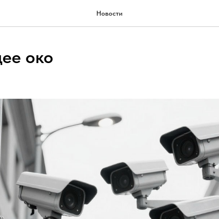
Новости
ее око