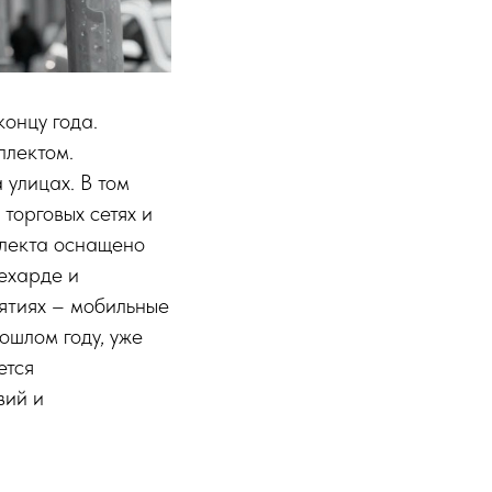
концу года.
ллектом.
 улицах. В том
торговых сетях и
ллекта оснащено
ехарде и
ятиях – мобильные
ошлом году, уже
ется
вий и