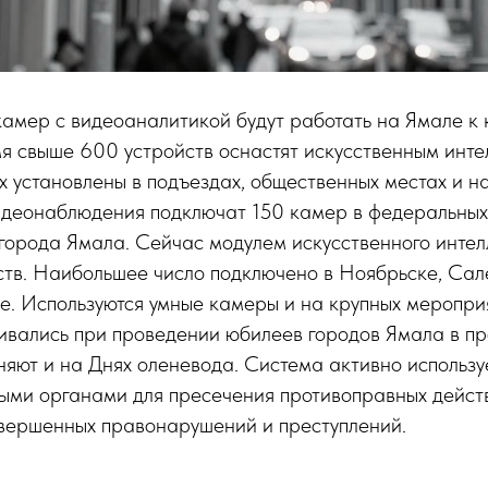
камер с видеоаналитикой будут работать на Ямале к 
я свыше 600 устройств оснастят искусственным инте
х установлены в подъездах, общественных местах и на
идеонаблюдения подключат 150 камер в федеральных 
 города Ямала. Сейчас модулем искусственного инте
ств. Наибольшее число подключено в Ноябрьске, Сал
. Используются умные камеры и на крупных меропри
вались при проведении юбилеев городов Ямала в пр
няют и на Днях оленевода. Система активно использу
ыми органами для пресечения противоправных дейст
вершенных правонарушений и преступлений.