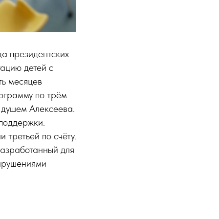
а президентских
ацию детей с
ть месяцев
рограмму по трём
 душем Алексеева.
 поддержки.
 третьей по счёту.
разработанный для
нарушениями